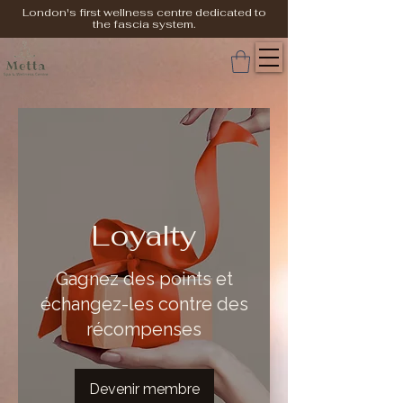
London's first wellness centre dedicated to
the fascia system.
Loyalty
Gagnez des points et
échangez-les contre des
récompenses
Devenir membre