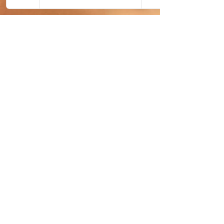
Metta Massage and
Spa
Opening Hours:
Monday-Sunday
(11 am - 9 pm)
75 Abbey Road London NW8 0AE
07862121192
|
info@mettawellness.co.uk
Contraindication form